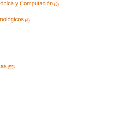
trónica y Computación
(3)
cnológicos
(4)
cas
(55)