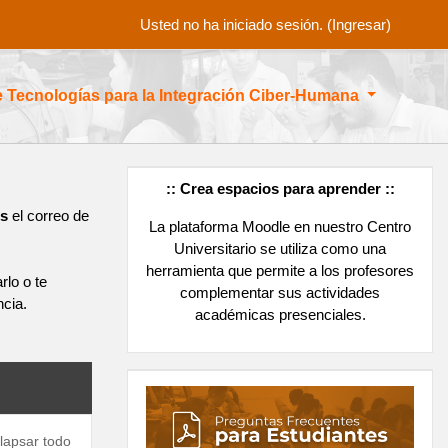
Usted no ha iniciado sesión. (
Ingresar
)
e Tecnologías para la Integración Ciber-Humana
:: Crea espacios para
aprender ::
os
el correo de
La plataforma Moodle en nuestro Centro
Universitario se utiliza como una
herramienta que permite a los profesores
rlo o te
complementar sus actividades
ncia.
académicas presenciales.
lapsar todo