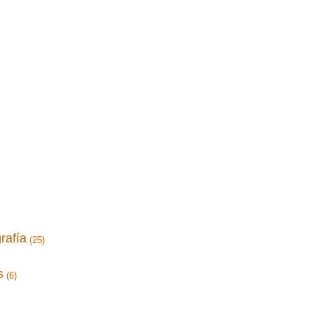
rafía
(25)
s
(6)