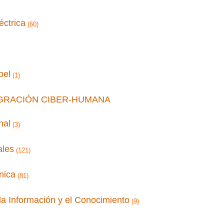
éctrica
(60)
pel
(1)
EGRACIÓN CIBER-HUMANA
nal
(3)
ales
(121)
nica
(81)
a Información y el Conocimiento
(9)