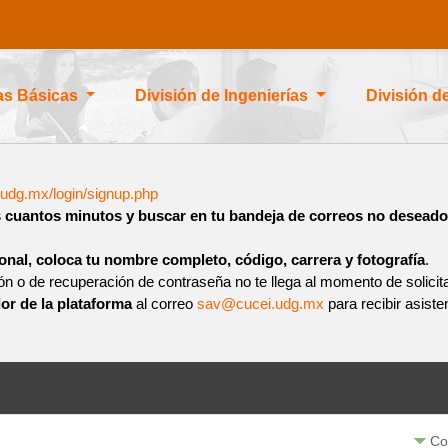
ias Básicas
División de Ingenierías
División d
.udg.mx/login/signup.php
 cuantos minutos y buscar en tu bandeja de correos no desead
onal, coloca tu nombre completo, código, carrera y fotografía
.
ión o de recuperación de contraseña no te llega al momento de solicita
or de la plataforma
al correo
sav@cucei.udg.mx
para recibir asiste
Co