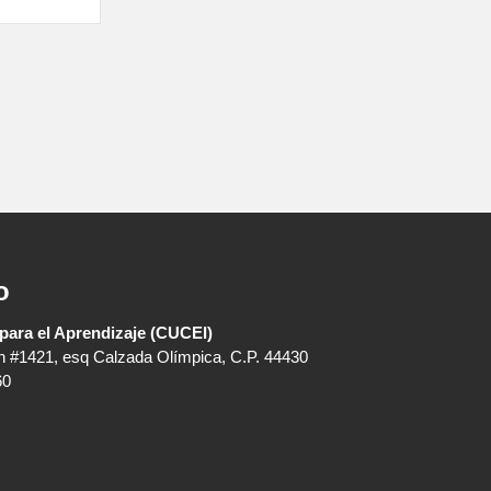
o
para el Aprendizaje (CUCEI)
n #1421, esq Calzada Olímpica, C.P. 44430
60