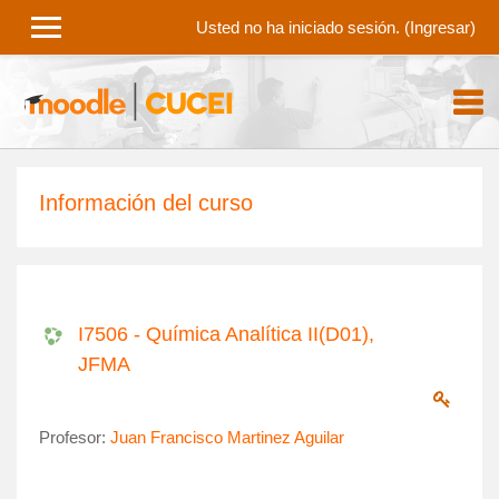
Saltar al contenido principal
Usted no ha iniciado sesión. (
Ingresar
)
Información del curso
I7506 - Química Analítica II(D01),
JFMA
Profesor:
Juan Francisco Martinez Aguilar